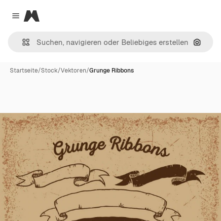
Magnific
Close menu
Nach B
Startseite
/
Stock
/
Vektoren
/
Grunge Ribbons