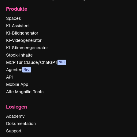
Produkte
Spaces
KI-Assistent
KI-Bildgenerator
KI-Videogenerator
KI-Stimmengenerator
Stock-Inhalte
MCP für Claude/ChatGPT
Neu
Agenten
Neu
API
Mobile App
Alle Magnific-Tools
Loslegen
Academy
Dokumentation
Support