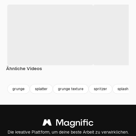
Ähnliche Videos
Premium
Premium
Generiert von KI
Premium
Premium
grunge
splatter
grunge texture
spritzer
splash
Die kreative Plattform, um deine beste Arbeit zu verwirklichen.