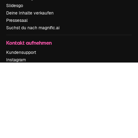
Slidesgo
Deine Inhalte verkaufen
Pressesaal
Suchst du nach magnific.ai
Kontakt aufnehmen
Kundensupport
Instagram
YouTube
LinkedIn
TikTok
Discord
X
Reddit
Copyright © 2010-
2026
Freepik Company S.L.U.
Alle Rechte vorbehalten
.