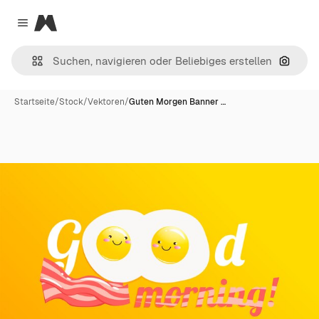
Magnific
Close menu
Nach B
Startseite
/
Stock
/
Vektoren
/
Guten Morgen Banner …