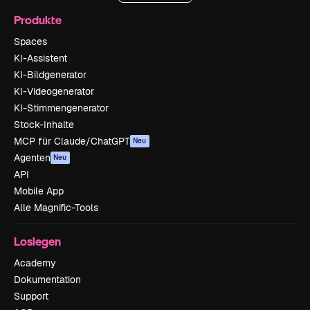
Produkte
Spaces
KI-Assistent
KI-Bildgenerator
KI-Videogenerator
KI-Stimmengenerator
Stock-Inhalte
MCP für Claude/ChatGPT
Neu
Agenten
Neu
API
Mobile App
Alle Magnific-Tools
Loslegen
Academy
Dokumentation
Support