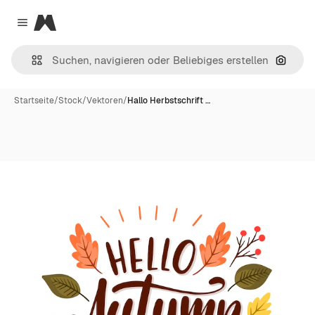
Magnific
Close menu
Nach B
Startseite
/
Stock
/
Vektoren
/
Hallo Herbstschrift …