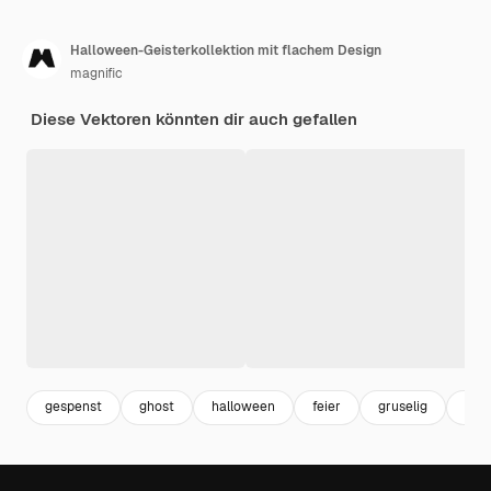
Halloween-Geisterkollektion mit flachem Design
magnific
Diese Vektoren könnten dir auch gefallen
gespenst
ghost
halloween
feier
gruselig
sam