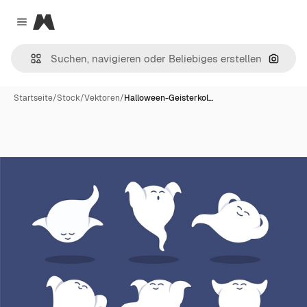
Magnific
Close menu
Nach B
Startseite
/
Stock
/
Vektoren
/
Halloween-Geisterkol…