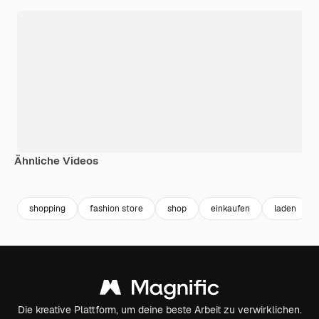
Ähnliche Videos
Premium
Premium
Premium
Premium
shopping
fashion store
shop
einkaufen
laden
Die kreative Plattform, um deine beste Arbeit zu verwirklichen.