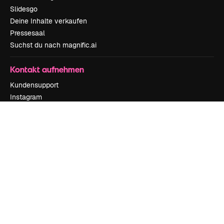
Slidesgo
Deine Inhalte verkaufen
Pressesaal
Suchst du nach magnific.ai
Kontakt aufnehmen
Kundensupport
Instagram
YouTube
LinkedIn
TikTok
Discord
X
Reddit
Copyright © 2010-
2026
Freepik Company S.L.U.
Alle Rechte vorbehalten
.