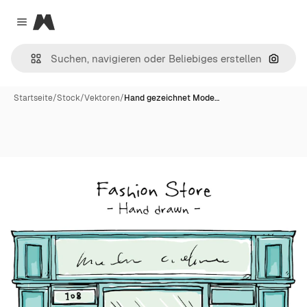
Magnific
Close menu
Nach B
Startseite
/
Stock
/
Vektoren
/
Hand gezeichnet Mode…