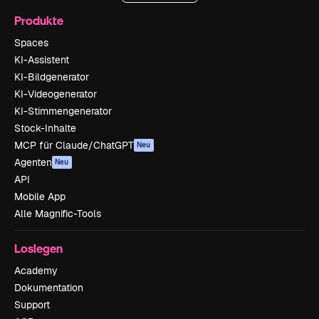
Produkte
Spaces
KI-Assistent
KI-Bildgenerator
KI-Videogenerator
KI-Stimmengenerator
Stock-Inhalte
MCP für Claude/ChatGPT
Neu
Agenten
Neu
API
Mobile App
Alle Magnific-Tools
Loslegen
Academy
Dokumentation
Support