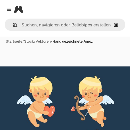
Magnific
Close menu
Nach B
Startseite
/
Stock
/
Vektoren
/
Hand gezeichnete Amo…