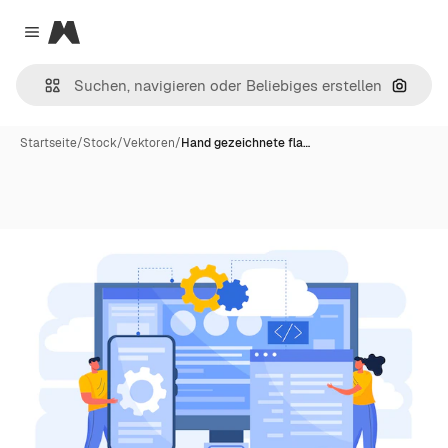
Magnific
Close menu
Nach B
Startseite
/
Stock
/
Vektoren
/
Hand gezeichnete fla…