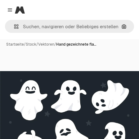
Magnific
Close menu
Nach B
Startseite
/
Stock
/
Vektoren
/
Hand gezeichnete fla…