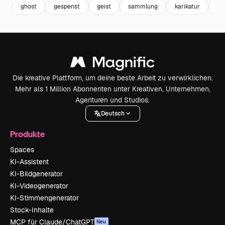
ghost
gespenst
geist
sammlung
karikatur
ha
Die kreative Plattform, um deine beste Arbeit zu verwirklichen.
Mehr als 1 Million Abonnenten unter Kreativen, Unternehmen,
Agenturen und Studios.
Deutsch
Produkte
Spaces
KI-Assistent
KI-Bildgenerator
KI-Videogenerator
KI-Stimmengenerator
Stock-Inhalte
MCP für Claude/ChatGPT
Neu