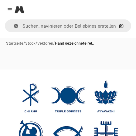
Magnific
Close menu
Nach B
Startseite
/
Stock
/
Vektoren
/
Hand gezeichnete rel…