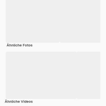
Ähnliche Fotos
Ähnliche Videos
Premium
Premium
Premium
Premium
Generiert v