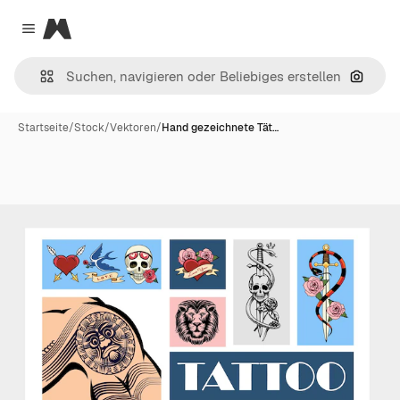
Magnific
Close menu
Nach B
Startseite
/
Stock
/
Vektoren
/
Hand gezeichnete Tät…