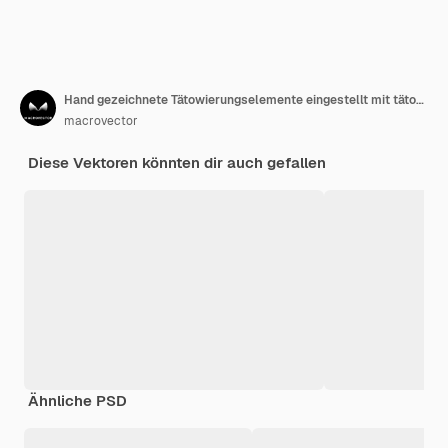
Hand gezeichnete Tätowierungselemente eingestellt mit tätowiertem Mannkörperschädelherz, das mit Pfeilen durchbohrt wird, schlucken Löwenkopfschlange um Schwertrosenblumenillustration
macrovector
Diese Vektoren könnten dir auch gefallen
Ähnliche PSD