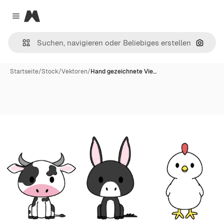
Magnific
Close menu
Nach B
Startseite
/
Stock
/
Vektoren
/
Hand gezeichnete Vie…