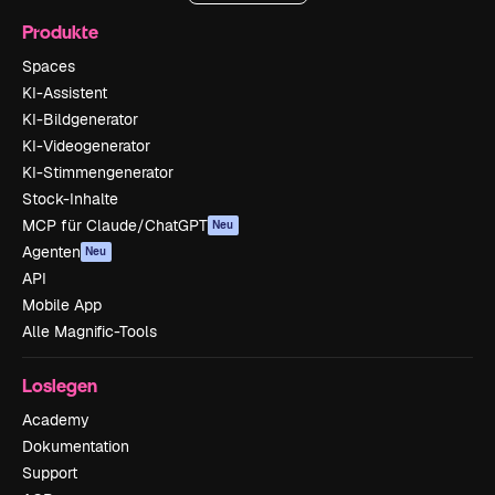
Produkte
Spaces
KI-Assistent
KI-Bildgenerator
KI-Videogenerator
KI-Stimmengenerator
Stock-Inhalte
MCP für Claude/ChatGPT
Neu
Agenten
Neu
API
Mobile App
Alle Magnific-Tools
Loslegen
Academy
Dokumentation
Support