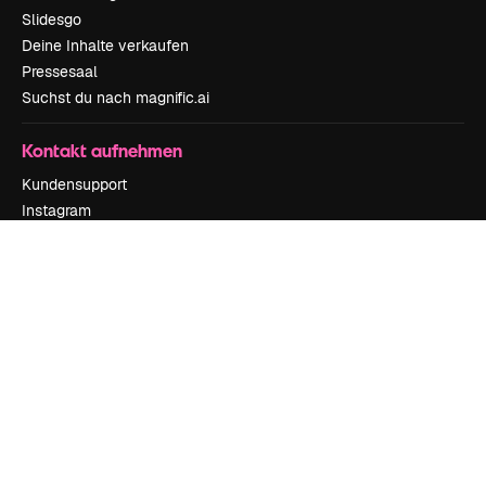
Slidesgo
Deine Inhalte verkaufen
Pressesaal
Suchst du nach magnific.ai
Kontakt aufnehmen
Kundensupport
Instagram
YouTube
LinkedIn
TikTok
Discord
X
Reddit
Copyright © 2010-
2026
Freepik Company S.L.U.
Alle Rechte vorbehalten
.