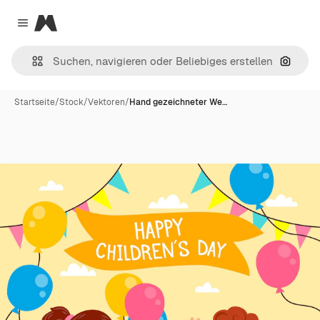
Magnific
Close menu
Nach B
Startseite
/
Stock
/
Vektoren
/
Hand gezeichneter We…