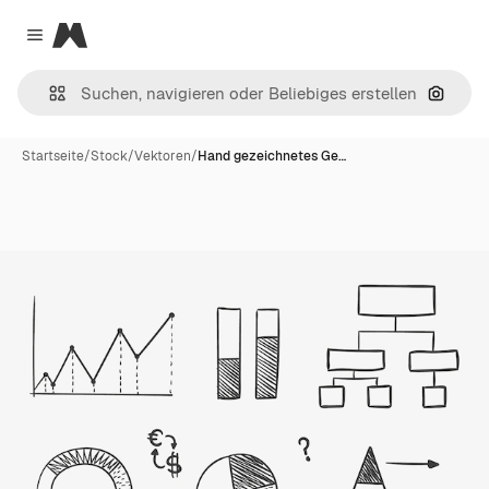
Magnific
Close menu
Nach B
Startseite
/
Stock
/
Vektoren
/
Hand gezeichnetes Ge…