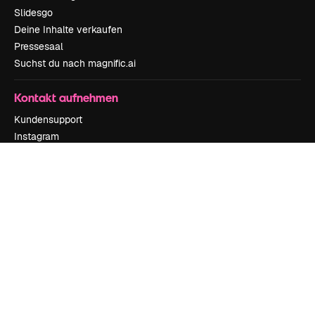
Slidesgo
Deine Inhalte verkaufen
Pressesaal
Suchst du nach magnific.ai
Kontakt aufnehmen
Kundensupport
Instagram
YouTube
LinkedIn
TikTok
Discord
X
Reddit
Copyright © 2010-
2026
Freepik Company S.L.U.
Alle Rechte vorbehalten
.