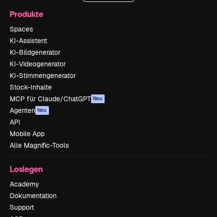
Produkte
Spaces
KI-Assistent
KI-Bildgenerator
KI-Videogenerator
KI-Stimmengenerator
Stock-Inhalte
MCP für Claude/ChatGPT
Neu
Agenten
Neu
API
Mobile App
Alle Magnific-Tools
Loslegen
Academy
Dokumentation
Support