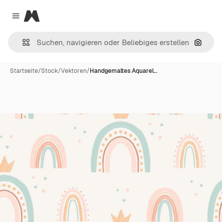
Magnific
Close menu
Nach B
Startseite
/
Stock
/
Vektoren
/
Handgemaltes Aquarel…