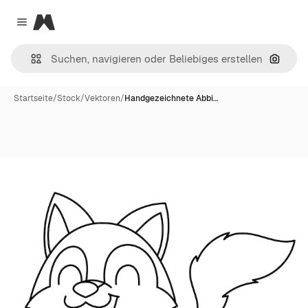
Magnific
Close menu
Nach B
Startseite
/
Stock
/
Vektoren
/
Handgezeichnete Abbi…