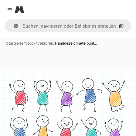
Magnific
Close menu
Nach B
Startseite
/
Stock
/
Vektoren
/
Handgezeichnete bunt…