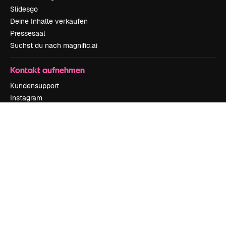
Slidesgo
Deine Inhalte verkaufen
Pressesaal
Suchst du nach magnific.ai
Kontakt aufnehmen
Kundensupport
Instagram
YouTube
LinkedIn
TikTok
Discord
X
Reddit
Copyright © 2010-
2026
Freepik Company S.L.U.
Alle Rechte vorbehalten
.