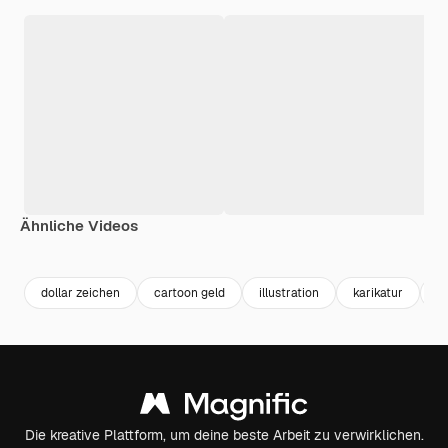
Ähnliche Videos
Premium
Premium
Premium
Premium
dollar zeichen
cartoon geld
illustration
karikatur
do
Die kreative Plattform, um deine beste Arbeit zu verwirklichen.