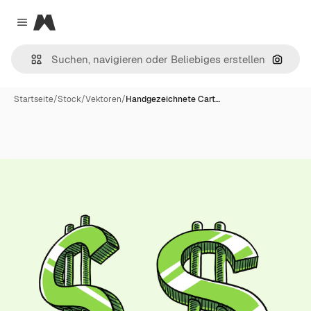
Magnific
Close menu
Nach B
Startseite
/
Stock
/
Vektoren
/
Handgezeichnete Cart…