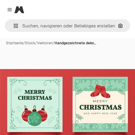
Magnific
Close menu
Nach B
Startseite
/
Stock
/
Vektoren
/
Handgezeichnete deko…