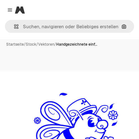
Magnific
Close menu
Nach B
Startseite
/
Stock
/
Vektoren
/
Handgezeichnete einf…