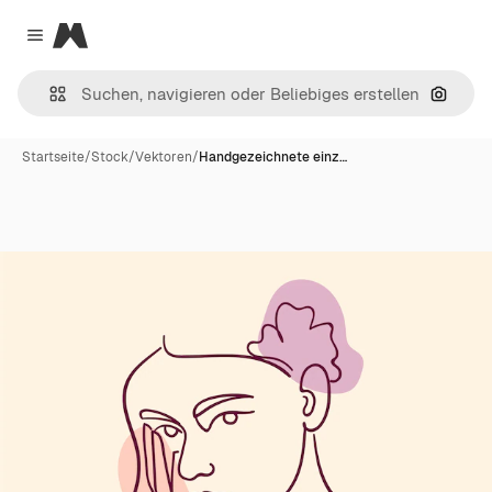
Magnific
Close menu
Nach B
Startseite
/
Stock
/
Vektoren
/
Handgezeichnete einz…