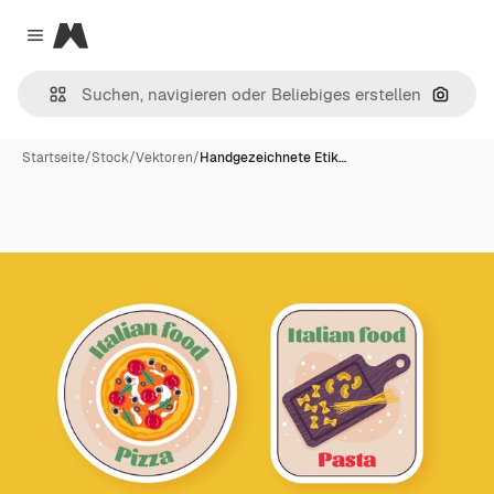
Magnific
Close menu
Nach B
Startseite
/
Stock
/
Vektoren
/
Handgezeichnete Etik…