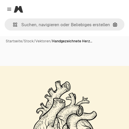
Magnific
Close menu
Nach B
Startseite
/
Stock
/
Vektoren
/
Handgezeichnete Herz…