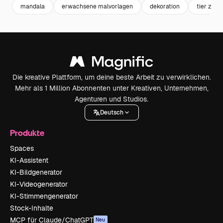
mandala
erwachsene malvorlagen
dekoration
tier zeic
Die kreative Plattform, um deine beste Arbeit zu verwirklichen.
Mehr als 1 Million Abonnenten unter Kreativen, Unternehmen,
Agenturen und Studios.
Deutsch
Produkte
Spaces
KI-Assistent
KI-Bildgenerator
KI-Videogenerator
KI-Stimmengenerator
Stock-Inhalte
MCP für Claude/ChatGPT
Neu