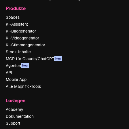
Produkte
Spaces
KI-Assistent
KI-Bildgenerator
KI-Videogenerator
KI-Stimmengenerator
Stock-Inhalte
MCP für Claude/ChatGPT
Neu
Agenten
Neu
API
Mobile App
Alle Magnific-Tools
Loslegen
Academy
Dokumentation
Support