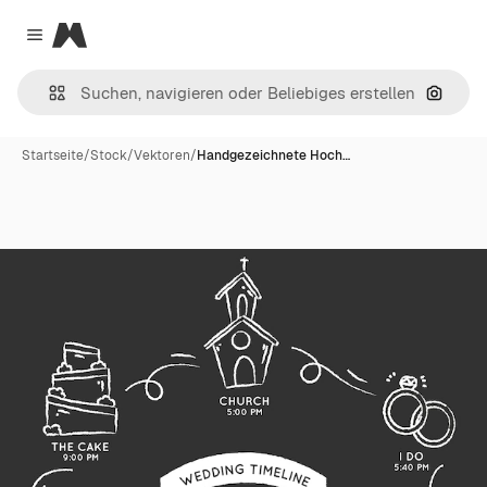
Magnific
Close menu
Nach B
Startseite
/
Stock
/
Vektoren
/
Handgezeichnete Hoch…