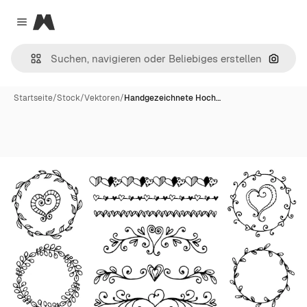
Magnific
Close menu
Nach B
Startseite
/
Stock
/
Vektoren
/
Handgezeichnete Hoch…