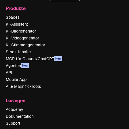
Produkte
Spaces
KI-Assistent
KI-Bildgenerator
KI-Videogenerator
KI-Stimmengenerator
Stock-Inhalte
MCP für Claude/ChatGPT
Neu
Agenten
Neu
API
Mobile App
Alle Magnific-Tools
Loslegen
Academy
Dokumentation
Support