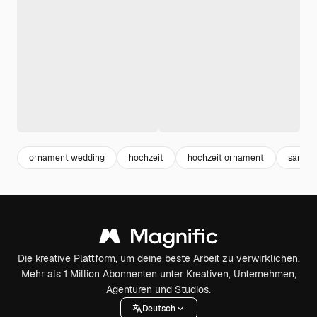
ornament wedding
hochzeit
hochzeit ornament
samml
Die kreative Plattform, um deine beste Arbeit zu verwirklichen.
Mehr als 1 Million Abonnenten unter Kreativen, Unternehmen,
Agenturen und Studios.
Deutsch