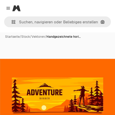
Magnific
Close menu
Nach B
Startseite
/
Stock
/
Vektoren
/
Handgezeichnete hori…