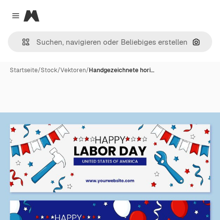
Magnific
Close menu
Nach B
Startseite
/
Stock
/
Vektoren
/
Handgezeichnete hori…