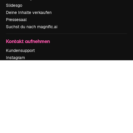
Slidesgo
Deine Inhalte verkaufen
Pressesaal
Suchst du nach magnific.ai
Kontakt aufnehmen
Kundensupport
Instagram
YouTube
LinkedIn
TikTok
Discord
X
Reddit
Copyright © 2010-
2026
Freepik Company S.L.U.
Alle Rechte vorbehalten
.