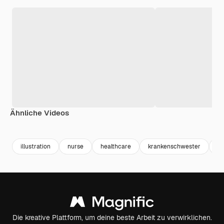
Ähnliche Videos
Premium
Premium
Premium
Premium
Generiert v
illustration
nurse
healthcare
krankenschwester
in
Die kreative Plattform, um deine beste Arbeit zu verwirklichen.