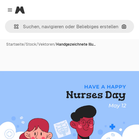
Magnific
Close menu
Nach B
Startseite
/
Stock
/
Vektoren
/
Handgezeichnete Illu…