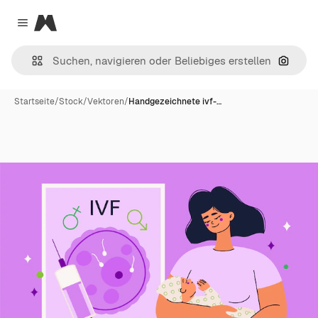
Magnific
Close menu
Nach B
Startseite
/
Stock
/
Vektoren
/
Handgezeichnete ivf-…