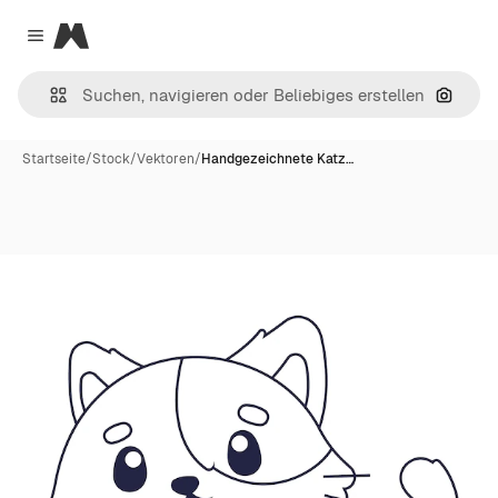
Magnific
Close menu
Nach B
Startseite
/
Stock
/
Vektoren
/
Handgezeichnete Katz…