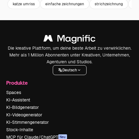
katze umriss
einfache zeichnungen
strichzeichnung
tie
Die kreative Plattform, um deine beste Arbeit zu verwirklichen.
Mehr als 1 Million Abonnenten unter Kreativen, Unternehmen,
Agenturen und Studios.
Deutsch
Produkte
Spaces
KI-Assistent
KI-Bildgenerator
KI-Videogenerator
KI-Stimmengenerator
Stock-Inhalte
MCP für Claude/ChatGPT
Neu