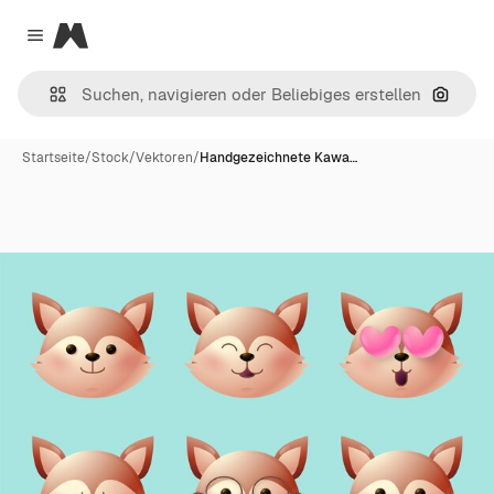
Magnific
Close menu
Nach B
Startseite
/
Stock
/
Vektoren
/
Handgezeichnete Kawa…