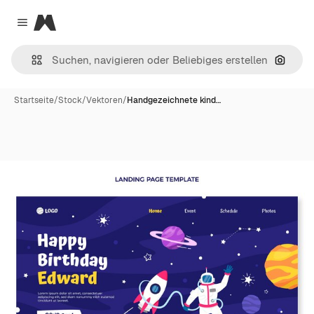
Magnific
Close menu
Nach B
Startseite
/
Stock
/
Vektoren
/
Handgezeichnete kind…