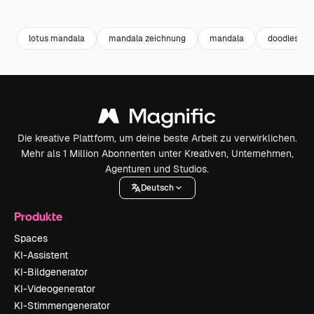
Premium
Premium
Generiert von KI
Premium
Premium
lotus mandala
mandala zeichnung
mandala
doodles
Die kreative Plattform, um deine beste Arbeit zu verwirklichen.
Mehr als 1 Million Abonnenten unter Kreativen, Unternehmen,
Agenturen und Studios.
Deutsch
Produkte
Spaces
KI-Assistent
KI-Bildgenerator
KI-Videogenerator
KI-Stimmengenerator