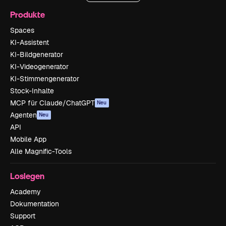
Produkte
Spaces
KI-Assistent
KI-Bildgenerator
KI-Videogenerator
KI-Stimmengenerator
Stock-Inhalte
MCP für Claude/ChatGPT
Neu
Agenten
Neu
API
Mobile App
Alle Magnific-Tools
Loslegen
Academy
Dokumentation
Support