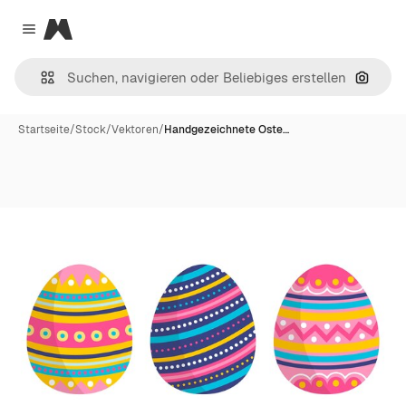
Magnific
Close menu
Nach B
Startseite
/
Stock
/
Vektoren
/
Handgezeichnete Oste…