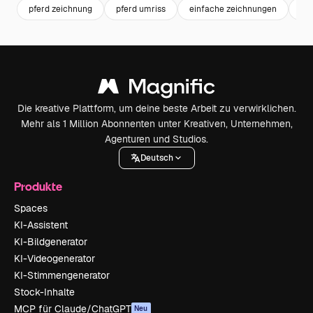
pferd zeichnung
pferd umriss
einfache zeichnungen
st
Die kreative Plattform, um deine beste Arbeit zu verwirklichen.
Mehr als 1 Million Abonnenten unter Kreativen, Unternehmen,
Agenturen und Studios.
Deutsch
Produkte
Spaces
KI-Assistent
KI-Bildgenerator
KI-Videogenerator
KI-Stimmengenerator
Stock-Inhalte
MCP für Claude/ChatGPT
Neu