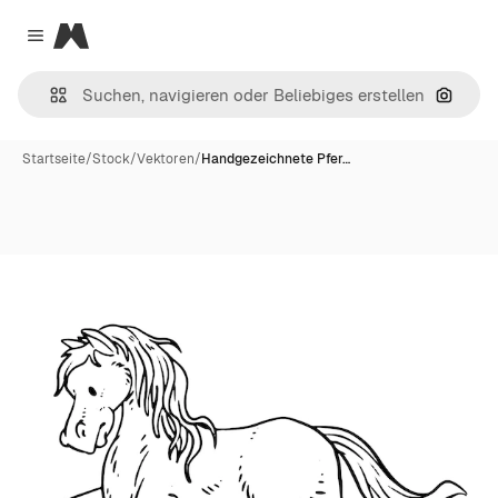
Magnific
Close menu
Nach B
Startseite
/
Stock
/
Vektoren
/
Handgezeichnete Pfer…