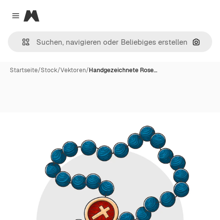
Magnific
Close menu
Nach B
Startseite
/
Stock
/
Vektoren
/
Handgezeichnete Rose…