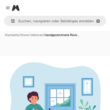
Magnific
Close menu
Nach B
Startseite
/
Stock
/
Vektoren
/
Handgezeichnete Rück…