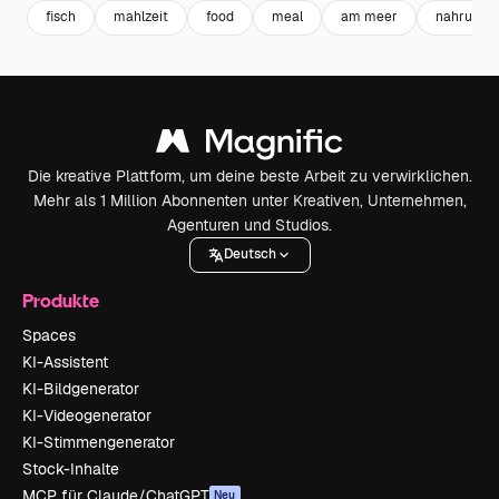
fisch
mahlzeit
food
meal
am meer
nahrungsm
Die kreative Plattform, um deine beste Arbeit zu verwirklichen.
Mehr als 1 Million Abonnenten unter Kreativen, Unternehmen,
Agenturen und Studios.
Deutsch
Produkte
Spaces
KI-Assistent
KI-Bildgenerator
KI-Videogenerator
KI-Stimmengenerator
Stock-Inhalte
MCP für Claude/ChatGPT
Neu