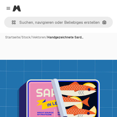
Magnific
Close menu
Nach B
Startseite
/
Stock
/
Vektoren
/
Handgezeichnete Sard…