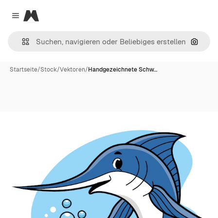
Magnific
Close menu
Nach B
Startseite
/
Stock
/
Vektoren
/
Handgezeichnete Schw…