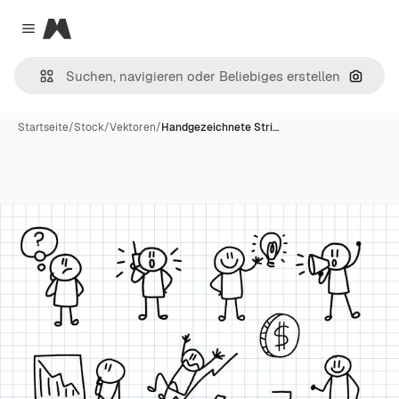
Magnific
Close menu
Nach B
Startseite
/
Stock
/
Vektoren
/
Handgezeichnete Stri…