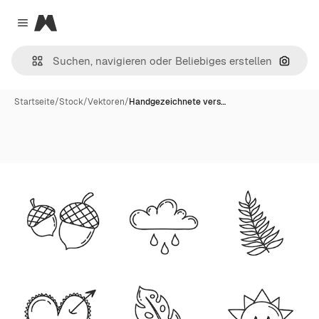
Magnific
Close menu
Nach B
Startseite
/
Stock
/
Vektoren
/
Handgezeichnete vers…