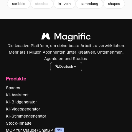
scribble
doodles
kritzeln
sammlung
shapes
f
Die kreative Plattform, um deine beste Arbeit zu verwirklichen.
Mehr als 1 Million Abonnenten unter Kreativen, Unternehmen,
Agenturen und Studios.
Deutsch
Produkte
Spaces
KI-Assistent
KI-Bildgenerator
KI-Videogenerator
KI-Stimmengenerator
Stock-Inhalte
MCP für Claude/ChatGPT
Neu