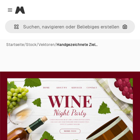
Magnific
Close menu
Nach B
Startseite
/
Stock
/
Vektoren
/
Handgezeichnete Ziel…