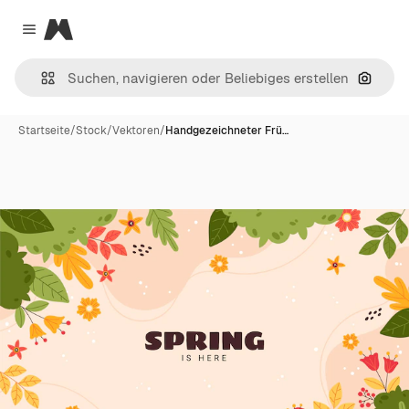
Magnific
Close menu
Nach B
Startseite
/
Stock
/
Vektoren
/
Handgezeichneter Frü…