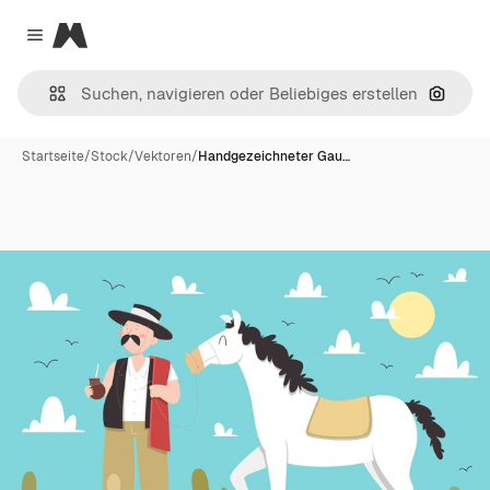
Magnific
Close menu
Nach B
Startseite
/
Stock
/
Vektoren
/
Handgezeichneter Gau…