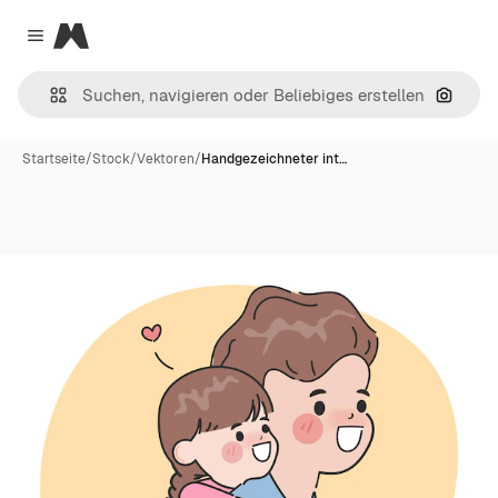
Magnific
Close menu
Nach B
Startseite
/
Stock
/
Vektoren
/
Handgezeichneter int…