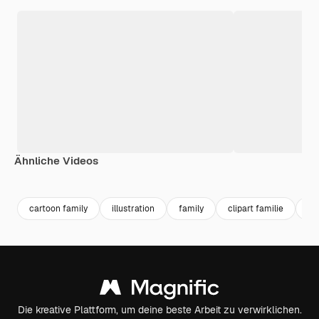
Ähnliche Videos
cartoon family
illustration
family
clipart familie
ca
Die kreative Plattform, um deine beste Arbeit zu verwirklichen.