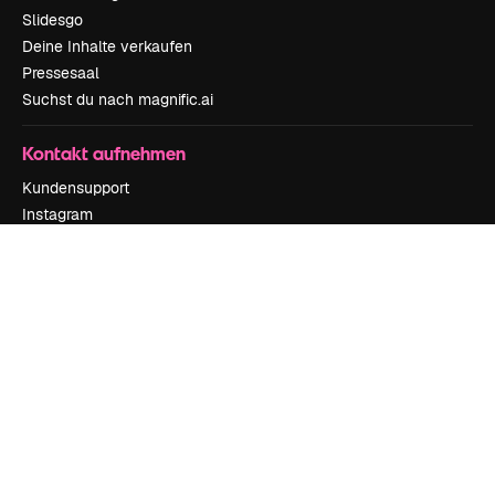
Slidesgo
Deine Inhalte verkaufen
Pressesaal
Suchst du nach magnific.ai
Kontakt aufnehmen
Kundensupport
Instagram
YouTube
LinkedIn
TikTok
Discord
X
Reddit
Copyright © 2010-
2026
Freepik Company S.L.U.
Alle Rechte vorbehalten
.