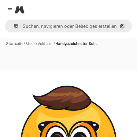
Magnific
Close menu
Nach B
Startseite
/
Stock
/
Vektoren
/
Handgezeichneter Sch…