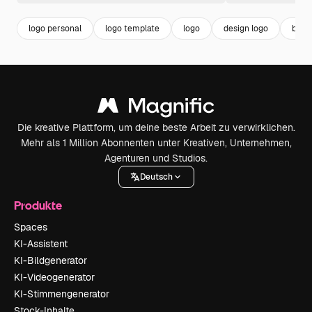
logo personal
logo template
logo
design logo
busi
Die kreative Plattform, um deine beste Arbeit zu verwirklichen.
Mehr als 1 Million Abonnenten unter Kreativen, Unternehmen,
Agenturen und Studios.
Deutsch
Produkte
Spaces
KI-Assistent
KI-Bildgenerator
KI-Videogenerator
KI-Stimmengenerator
Stock-Inhalte