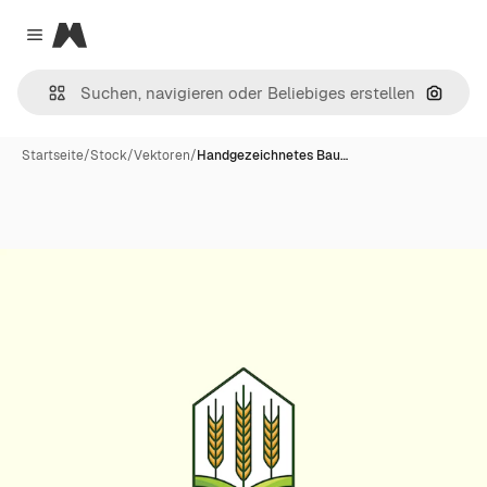
Magnific
Close menu
Nach B
Startseite
/
Stock
/
Vektoren
/
Handgezeichnetes Bau…