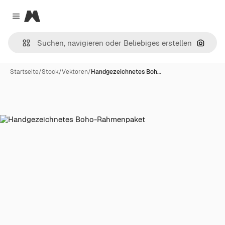
Magnific
Close menu
Nach B
Startseite
/
Stock
/
Vektoren
/
Handgezeichnetes Boh…