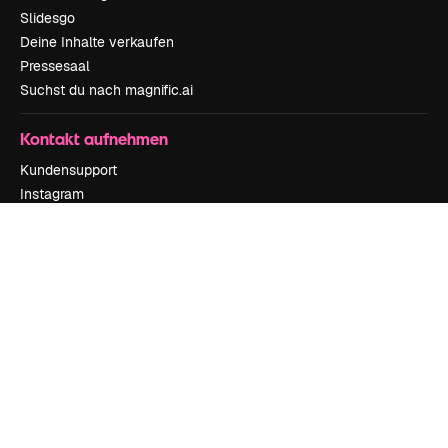
Slidesgo
Deine Inhalte verkaufen
Pressesaal
Suchst du nach magnific.ai
Kontakt aufnehmen
Kundensupport
Instagram
YouTube
LinkedIn
TikTok
Discord
X
Reddit
Copyright © 2010-
2026
Freepik Company S.L.U.
Alle Rechte vorbehalten
.