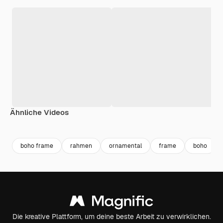
Ähnliche Videos
Premium
Premium
Premium
Premium
boho frame
rahmen
ornamental
frame
boho
Die kreative Plattform, um deine beste Arbeit zu verwirklichen.